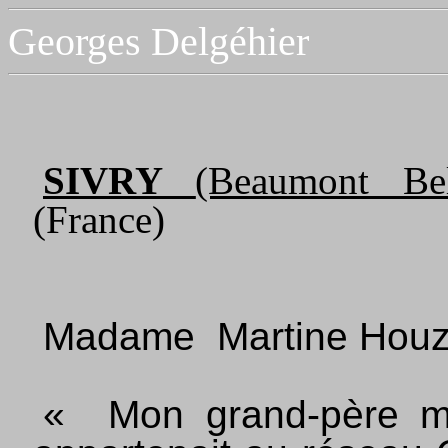
Georges Delgéhier
SIVRY
(Beaumont Bel
(France)
Madame
Martine Houze
«
Mon grand-père ma