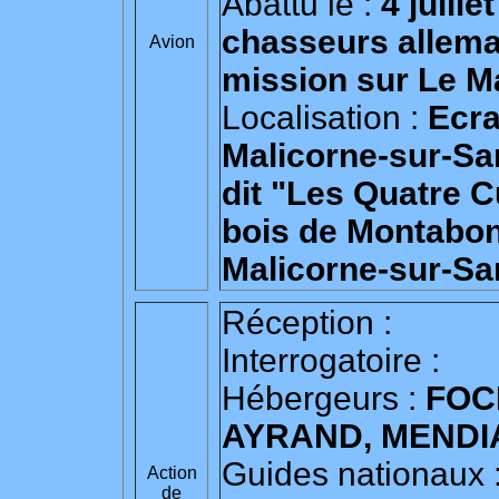
Abattu le :
4 juill
chasseurs allema
Avion
mission sur Le 
Localisation :
Ecra
Malicorne-sur-Sart
dit "Les Quatre C
bois de Montabon
Malicorne-sur-Sar
Réception :
Interrogatoire :
Hébergeurs :
FOC
AYRAND, MENDI
Guides nationaux 
Action
de