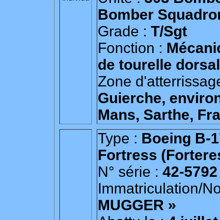
Bomber Squadro
Grade :
T/Sgt
Fonction :
Mécanic
de tourelle dorsa
Zone d'atterrissag
Guierche, enviro
Mans, Sarthe, Fr
Type :
Boeing B-1
Fortress (Fortere
N° série :
42-5792
Immatriculation/N
MUGGER »