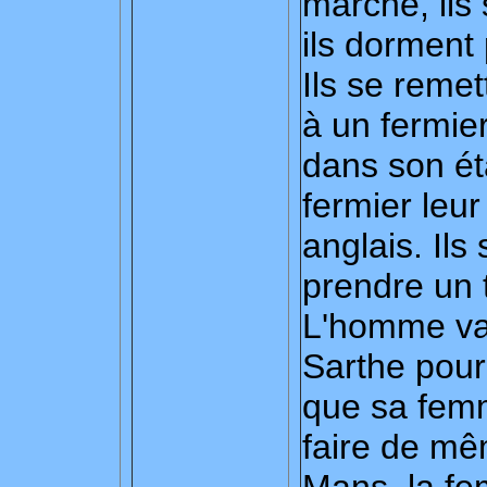
marche, ils
ils dorment
Ils se remet
à un fermie
dans son éta
fermier leu
anglais. Ils
prendre un t
L'homme va 
Sarthe pour 
que sa fem
faire de mê