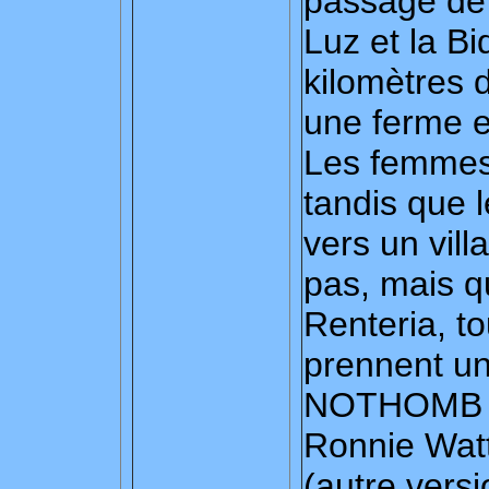
passage de
Luz et la B
kilomètres de
une ferme e
Les femmes 
tandis que 
vers un vil
pas, mais q
Renteria, tou
prennent un
NOTHOMB re
Ronnie Watt
(autre versi