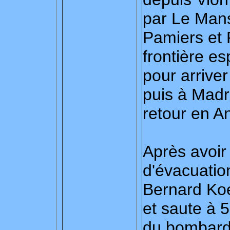
par Le Mans
Pamiers et F
frontière e
pour arriver
puis à Madri
retour en An
Après avoir
d'évacuation
Bernard Koe
et saute à 
du bombardi