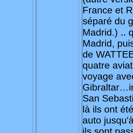
France et 
séparé du g
..
Madrid.)
q
Madrid, pui
de WATTEEU
quatre aviat
voyage avec
Gibraltar…i
San Sebasti
là ils ont 
auto jusqu'
ils sont pa