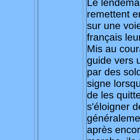
Le lendemain,
remettent e
sur une voi
français le
Mis au coura
guide vers 
par des sold
signe lorsq
de les quitt
s'éloigner d
généralemen
après encor