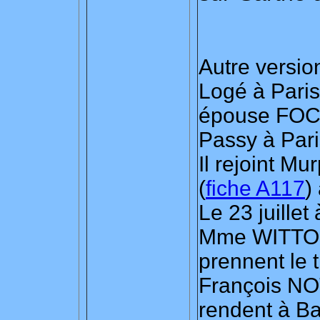
Autre version
Logé à Pari
épouse FOC
Passy à Pari
Il rejoint Mu
(
fiche A117
)
Le 23 juillet
Mme WITTON r
prennent le 
François NO
rendent à Ba