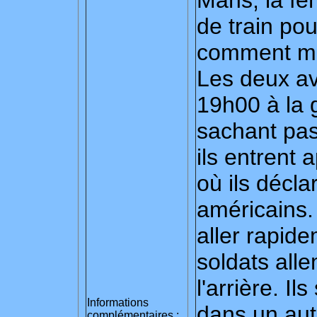
Mans, la fe
de train pou
comment mo
Les deux avi
19h00 à la g
sachant pas 
ils entrent
où ils décla
américains.
aller rapide
soldats all
l'arrière. I
Informations
dans un aut
complémentaires :